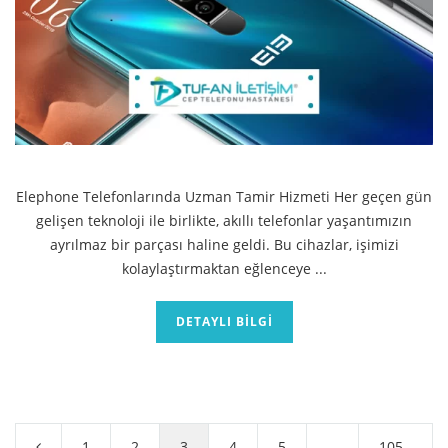
Elephone Telefonlarında Uzman Tamir Hizmeti Her geçen gün
gelişen teknoloji ile birlikte, akıllı telefonlar yaşantımızın
ayrılmaz bir parçası haline geldi. Bu cihazlar, işimizi
kolaylaştırmaktan eğlenceye ...
DETAYLI BILGI
Yazı
sayfalaması
1
2
3
4
5
…
105