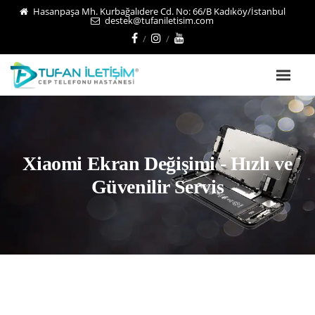
Hasanpaşa Mh. Kurbağalıdere Cd. No: 66/B Kadıköy/İstanbul
destek@tufaniletisim.com
Xiaomi Ekran Değişimi - Hızlı ve
Güvenilir Servis