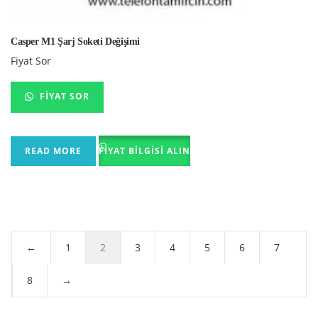
Casper M1 Şarj Soketi Değişimi
Fiyat Sor
FIYAT SOR
READ MORE
FIYAT BILGISI ALIN
←
1
2
3
4
5
6
7
8
→