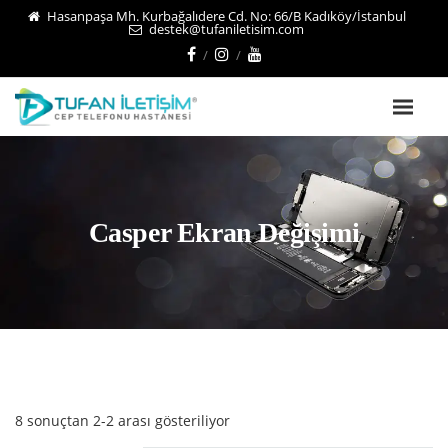
Hasanpaşa Mh. Kurbağalıdere Cd. No: 66/B Kadıköy/İstanbul
destek@tufaniletisim.com
Casper Ekran Değişimi
8 sonuçtan 2-2 arası gösteriliyor