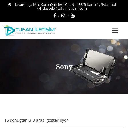
Hasanpaşa Mh. Kurbağalıdere Cd. No: 66/B Kadıköy/İstanbul
destek@tufaniletisim.com
Sony
16 sonuçtan 3-3 arası gösteriliyor