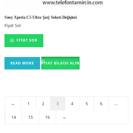
Sony Xperia C5 Ultra Şarj Soketi Değişimi
Fiyat Sor
FIYAT SOR
READ MORE
FIYAT BILGISI ALIN
←
1
2
3
4
5
6
…
14
15
16
→