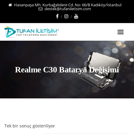
Hasanpaşa Mh. Kurbağalıdere Cd. No: 66/B Kadıköy/İstanbul
destek@tufaniletisim.com
Realme C30 Batarya Değişimi
Tek bir sonuç gösteriliyor