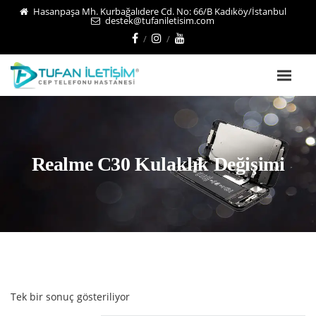
Hasanpaşa Mh. Kurbağalıdere Cd. No: 66/B Kadıköy/İstanbul
destek@tufaniletisim.com
Realme C30 Kulaklık Değişimi
Tek bir sonuç gösteriliyor