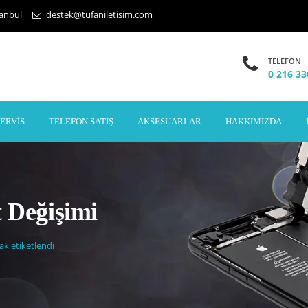
tanbul
destek@tufaniletisim.com
TELEFON
0 216 33
SERVIS
TELEFON SATIŞ
AKSESUARLAR
HAKKIMIZDA
 Değişimi
ak etiketlendi