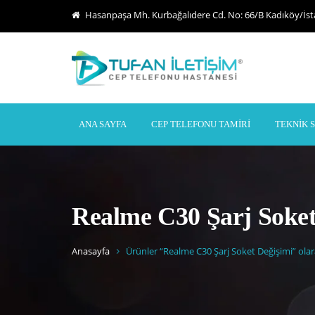
Hasanpaşa Mh. Kurbağalıdere Cd. No: 66/B Kadıköy/İs
ANA SAYFA
CEP TELEFONU TAMIRI
TEKNIK 
Realme C30 Şarj Soket
Anasayfa
Ürünler “Realme C30 Şarj Soket Değişimi” olar