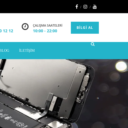
ÇALIŞMA SAATELERI
BILGI AL
0 12 12
10:00 - 22:00
BLOG
İLETIŞIM