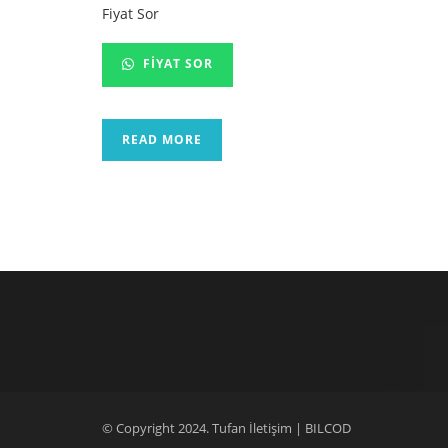
Fiyat Sor
FIYAT SOR
READ MORE
© Copyright 2024. Tufan İletişim |
BILCOD