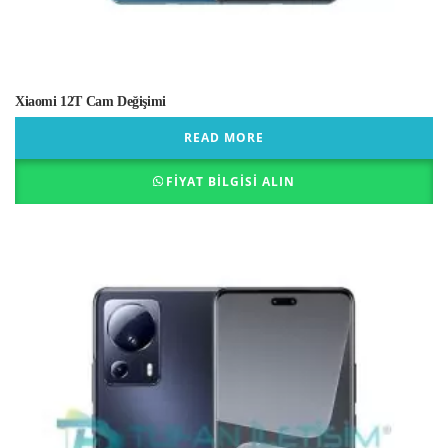
Xiaomi 12T Cam Değişimi
READ MORE
FIYAT BILGISI ALIN