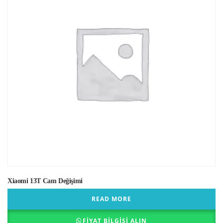
Xiaomi 13T Cam Değişimi
READ MORE
FIYAT BILGISI ALIN