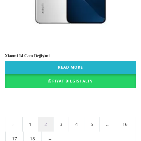
Xiaomi 14 Cam Değişimi
READ MORE
FIYAT BILGISI ALIN
←
1
2
3
4
5
…
16
17
18
→