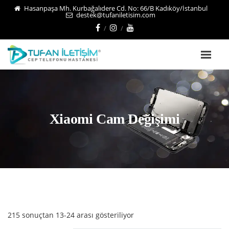
Hasanpaşa Mh. Kurbağalıdere Cd. No: 66/B Kadıköy/İstanbul
destek@tufaniletisim.com
Xiaomi Cam Değişimi
215 sonuçtan 13-24 arası gösteriliyor