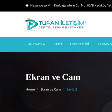
Hasanpaşa Mh. Kurbağalıdere Cd. No: 66/B Kadıköy/İs
ANA SAYFA
CEP TELEFONU TAMIRI
TEKNIK 
Ekran ve Cam
Home
Ekran ve Cam
Sayfa 2