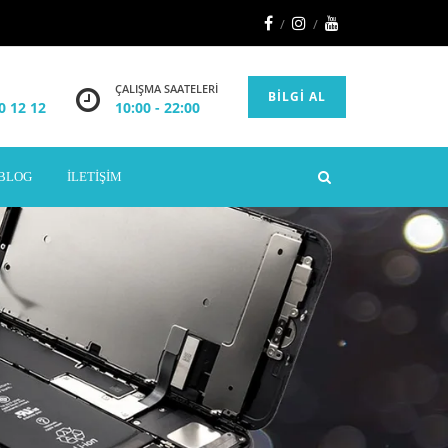
ÇALIŞMA SAATELERI
BILGI AL
0 12 12
10:00 - 22:00
BLOG
İLETIŞIM