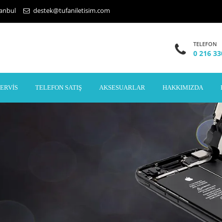
tanbul
destek@tufaniletisim.com
TELEFON
0 216 33
SERVIS
TELEFON SATIŞ
AKSESUARLAR
HAKKIMIZDA