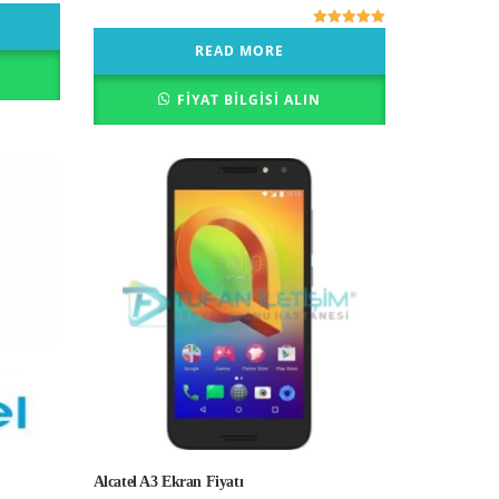
5 üzerinden
READ MORE
5.00
oy aldı
FIYAT BILGISI ALIN
Alcatel A3 Ekran Fiyatı