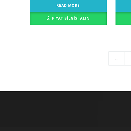
READ MORE
FIYAT BILGISI ALIN
←