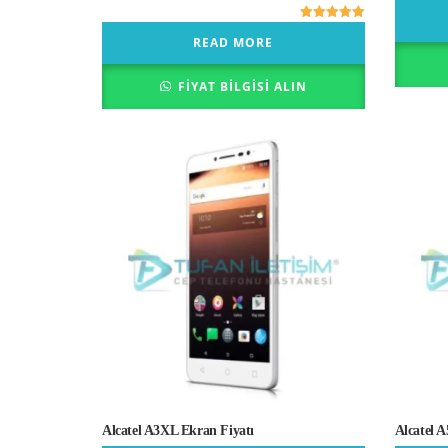
5 üzerinden
READ MORE
5.00
oy aldı
FIYAT BILGISI ALIN
Alcatel A3XL Ekran Fiyatı
Alcatel 