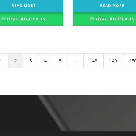
READ MORE
READ MORE
FIYAT BILGISI ALIN
FIYAT BILGISI ALIN
1
2
3
4
5
…
148
149
15