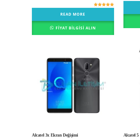
5 üzerinden
READ MORE
5.00
oy aldı
FIYAT BILGISI ALIN
Alcatel 3x Ekran Değişimi
Alcatel 5