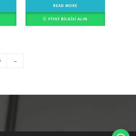
READ MORE
FIYAT BILGISI ALIN
0
→