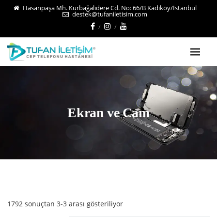
Hasanpaşa Mh. Kurbağalıdere Cd. No: 66/B Kadıköy/İstanbul
destek@tufaniletisim.com
Ekran ve Cam
1792 sonuçtan 3-3 arası gösteriliyor