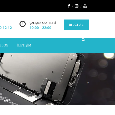
ÇALIŞMA SAATELERI
BILGI AL
0 12 12
10:00 - 22:00
BLOG
İLETIŞIM