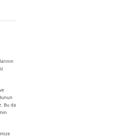
larının
iz
ve
 Bunun
z. Bu da
emin
imize