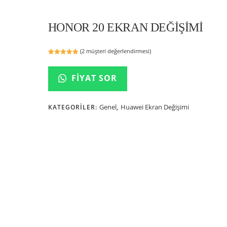
HONOR 20 EKRAN DEĞIŞIMI
(
2
müşteri değerlendirmesi)
2
müşteri
puanına
dayanarak
FIYAT SOR
5 üzerinden
5.00
puan
aldı
Genel
Huawei Ekran Değişimi
KATEGORILER:
,