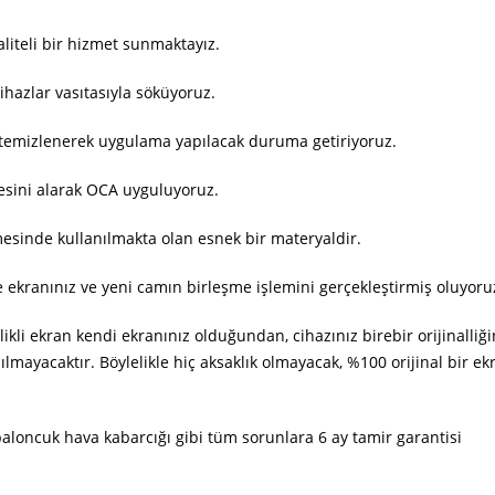
aliteli bir hizmet sunmaktayız.
cihazlar vasıtasıyla söküyoruz.
e temizlenerek uygulama yapılacak duruma getiriyoruz.
esini alarak OCA uyguluyoruz.
esinde kullanılmakta olan esnek bir materyaldir.
e ekranınız ve yeni camın birleşme işlemini gerçekleştirmiş oluyoru
li ekran kendi ekranınız olduğundan, cihazınız birebir orijinalliği
ılmayacaktır. Böylelikle hiç aksaklık olmayacak, %100 orijinal bir ek
 baloncuk hava kabarcığı gibi tüm sorunlara 6 ay tamir garantisi