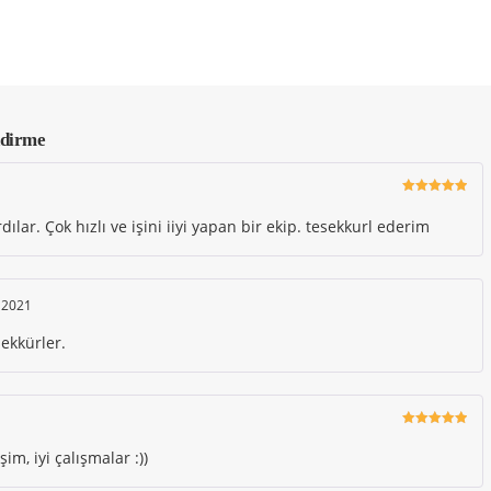
ndirme
5 üzerinden
5
oy aldı
ılar. Çok hızlı ve işini iiyi yapan bir ekip. tesekkurl ederim
 2021
şekkürler.
5 üzerinden
5
oy aldı
im, iyi çalışmalar :))