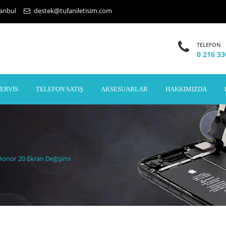
tanbul
destek@tufaniletisim.com
TELEFON
0 216 33
SERVIS
TELEFON SATIŞ
AKSESUARLAR
HAKKIMIZDA
Honor 20 Ekran Değişimi