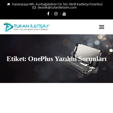
Hasanpaşa Mh. Kurbağalıdere Cd. No: 66/B Kadıköy/İstanbul
destek@tufaniletisim.com
Etiket:
OnePlus Yazılım Sorunları