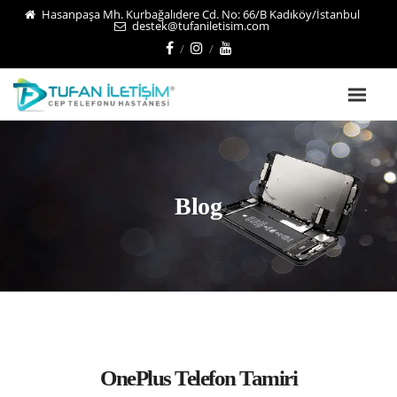
Hasanpaşa Mh. Kurbağalıdere Cd. No: 66/B Kadıköy/İstanbul
destek@tufaniletisim.com
Blog
OnePlus Telefon Tamiri