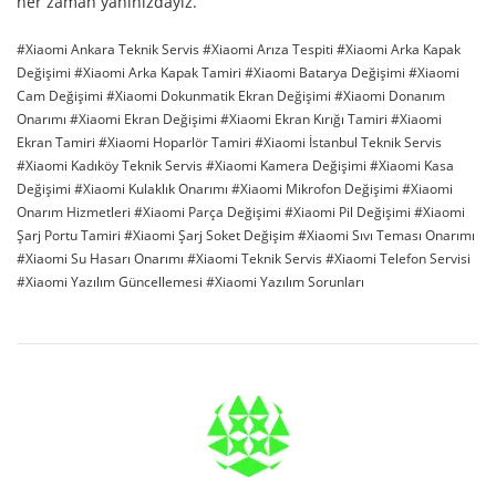
her zaman yanınızdayız.
Xiaomi Ankara Teknik Servis
Xiaomi Arıza Tespiti
Xiaomi Arka Kapak
Değişimi
Xiaomi Arka Kapak Tamiri
Xiaomi Batarya Değişimi
Xiaomi
Cam Değişimi
Xiaomi Dokunmatik Ekran Değişimi
Xiaomi Donanım
Onarımı
Xiaomi Ekran Değişimi
Xiaomi Ekran Kırığı Tamiri
Xiaomi
Ekran Tamiri
Xiaomi Hoparlör Tamiri
Xiaomi İstanbul Teknik Servis
Xiaomi Kadıköy Teknik Servis
Xiaomi Kamera Değişimi
Xiaomi Kasa
Değişimi
Xiaomi Kulaklık Onarımı
Xiaomi Mikrofon Değişimi
Xiaomi
Onarım Hizmetleri
Xiaomi Parça Değişimi
Xiaomi Pil Değişimi
Xiaomi
Şarj Portu Tamiri
Xiaomi Şarj Soket Değişim
Xiaomi Sıvı Teması Onarımı
Xiaomi Su Hasarı Onarımı
Xiaomi Teknik Servis
Xiaomi Telefon Servisi
Xiaomi Yazılım Güncellemesi
Xiaomi Yazılım Sorunları