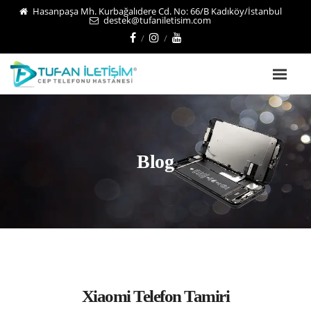
Hasanpaşa Mh. Kurbağalıdere Cd. No: 66/B Kadıköy/İstanbul
destek@tufaniletisim.com
Blog
Xiaomi Telefon Tamiri