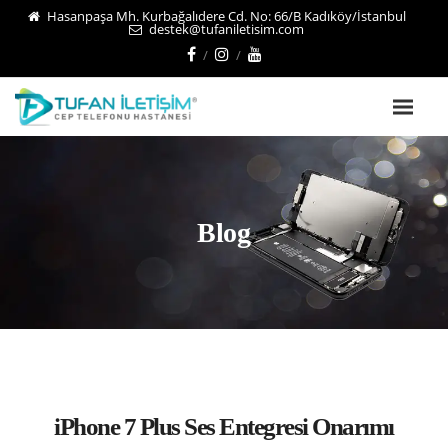
Hasanpaşa Mh. Kurbağalıdere Cd. No: 66/B Kadıköy/İstanbul
destek@tufaniletisim.com
Blog
iPhone 7 Plus Ses Entegresi Onarımı