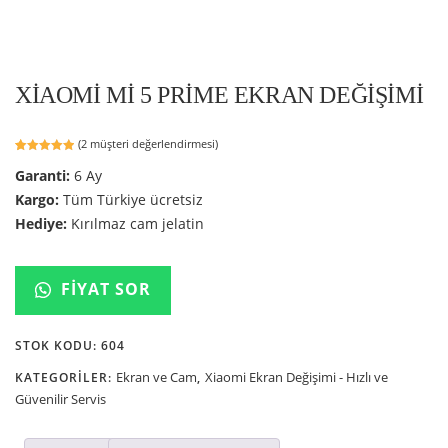
XIAOMI MI 5 PRIME EKRAN DEĞIŞIMI
(
2
müşteri değerlendirmesi)
2
müşteri
Garanti:
6 Ay
puanına
dayanarak
5 üzerinden
Kargo:
Tüm Türkiye ücretsiz
5.00
puan
aldı
Hediye:
Kırılmaz cam jelatin
FIYAT SOR
STOK KODU:
604
Ekran ve Cam
Xiaomi Ekran Değişimi - Hızlı ve
KATEGORILER:
,
Güvenilir Servis