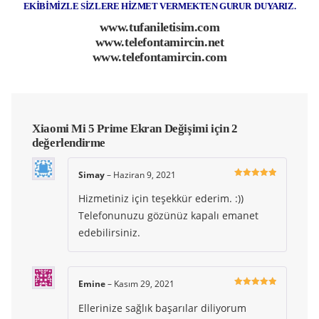
EKİBİMİZLE SİZLERE HİZMET VERMEKTEN GURUR DUYARIZ.
www.tufaniletisim.com
www.telefontamircin.net
www.telefontamircin.com
Xiaomi Mi 5 Prime Ekran Değişimi
için 2
değerlendirme
Simay
–
Haziran 9, 2021
5 üzerinden
5
oy aldı
Hizmetiniz için teşekkür ederim. :))
Telefonunuzu gözünüz kapalı emanet
edebilirsiniz.
Emine
–
Kasım 29, 2021
5 üzerinden
5
oy aldı
Ellerinize sağlık başarılar diliyorum