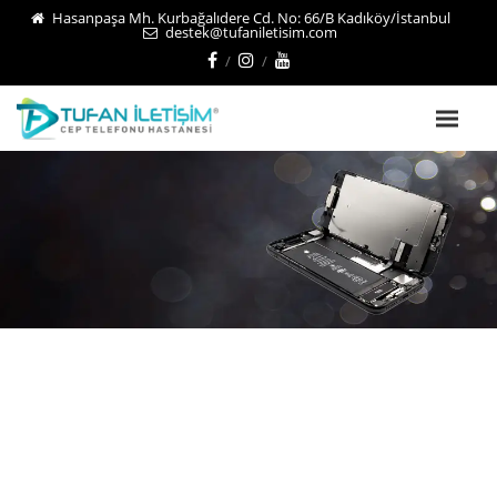
Hasanpaşa Mh. Kurbağalıdere Cd. No: 66/B Kadıköy/İstanbul
destek@tufaniletisim.com