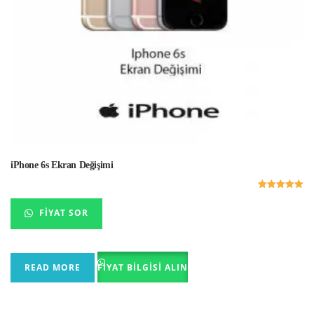
iPhone 6s Ekran Değişimi
5 üzerinden
5.00
FIYAT SOR
oy aldı
READ MORE
FIYAT BILGISI ALIN